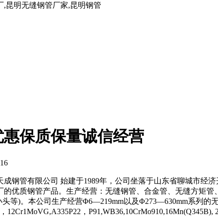
厂,昆明无缝钢管厂家,昆明钢管
优惠保质保量诚信经营
16
成钢管有限公司 始建于1989年，公司坐落于山东省聊城市经
厂的优质钢管产品。生产经营：无缝钢管、合金管、无缝方矩管、
等)。本公司生产经营Φ6—219mm以及Φ273—630mm系
Cr1MoVG,A335P22，P91,WB36,10CrMo910,16Mn(Q