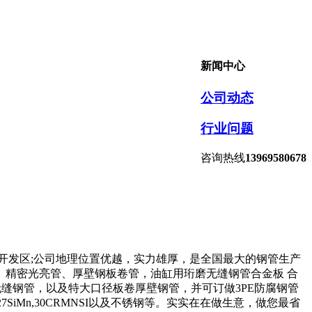
新闻中心
公司动态
行业问题
咨询热线
13969580678
济开发区;公司地理位置优越，实力雄厚，是全国最大的钢管生产
精密光亮管、厚壁钢板卷管，油缸用珩磨无缝钢管合金板 合
列的无缝钢管，以及特大口径板卷厚壁钢管，并可订做3PE防腐钢管
345B), 27SiMn,30CRMNSI以及不锈钢等。实实在在做生意，做您最省