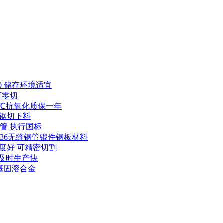
30 储存环境适宜
可零切
200℃抗氧化质保一年
可锯切下料
缝管 执行国标
H3536无缝钢管锻件钢板材料
线度好 可精密切割
货及时生产快
 铁基固溶合金