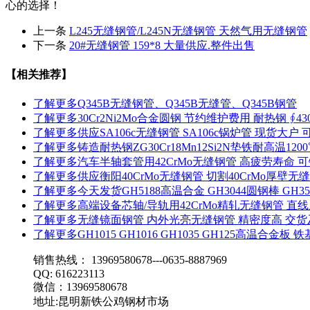
心的选择！
上一条
L245无缝钢管/L245N无缝钢管 天然气用无缝钢管
下一条
20#无缝钢管 159*8 大量供应.整件出售
【相关推荐】
了解更多
Q345B无缝钢管、Q345B无缝管、Q345B钢管
了解更多
30Cr2Ni2Mo合金圆钢 节约维护费用 耐热钢 ∮4
了解更多
供应SA106c无缝钢管 SA106c锅炉管 现货大户 
了解更多
铸造耐热钢ZG30Cr18Mn12Si2N垫铁耐高温1
了解更多
汽车半轴套管用42CrMo无缝钢管 高疲劳寿命 
了解更多
供应衡阳40CrMo无缝钢管 切割40CrMo厚壁无
了解更多
今天发货GH5188高温合金 GH3044圆钢棒 G
了解更多
高端设备芯轴/导轨用42CrMo精轧无缝钢管 直
了解更多
无缝镜面钢管 内外光亮无缝钢管 精密度高 交
了解更多
GH1015 GH1016 GH1035 GH125高温合金板
销售热线： 13969580678---0635-8887969
QQ: 616223113
微信：13969580678
地址:昆明新铁公鸡钢材市场