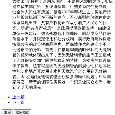
大提出“坚持房子是用来住的、不是用来炒的定位，加快
建立多主体供给、多渠道保障、租购并举的住房制度，
让全体人民住有所居。眼看2017年即将过去，房地产行
业的长效机制正在不断的建立，不少新型的保障住房房
体系涌现出来，共有产权房正在吸引着广大民众的目
光。所谓“共有产权房”，是政府提供政策支持，由建设
单位开发建设，销售价格低于同地段、同品质商品住房
价格水平，并限定使用和处分权利，实行政府与购房者
按份共有的政策性商品住房。而保障住房的建立少不了
无缝钢管的身影。首先，在搭建脚架的时候我们无缝钢
管的优势就体现出来了，因为无缝钢管的生产工艺造就
了无缝钢管更加牢固更加稳定的特性，为楼房的建设提
供了保障。还有就是因为无缝钢管的耐腐蚀性和耐高压
性能，房地产开发用走水和天燃汽管道会用到无缝钢
管。因此我们无缝钢管也会积极参与民生问题，相应国
家号召。新型的保障住房房这一个消息让民众欢呼，看
到了明天的曙光。
上一篇
下一篇
返回
返回顶部