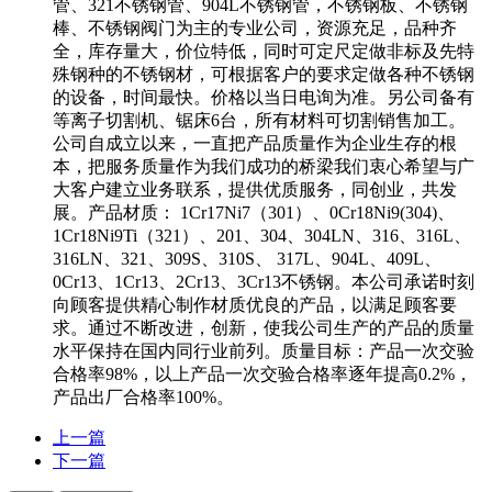
管、321不锈钢管、904L不锈钢管，不锈钢板、不锈钢
棒、不锈钢阀门为主的专业公司，资源充足，品种齐
全，库存量大，价位特低，同时可定尺定做非标及先特
殊钢种的不锈钢材，可根据客户的要求定做各种不锈钢
的设备，时间最快。价格以当日电询为准。另公司备有
等离子切割机、锯床6台，所有材料可切割销售加工。
公司自成立以来，一直把产品质量作为企业生存的根
本，把服务质量作为我们成功的桥梁我们衷心希望与广
大客户建立业务联系，提供优质服务，同创业，共发
展。产品材质： 1Cr17Ni7（301）、0Cr18Ni9(304)、
1Cr18Ni9Ti（321）、201、304、304LN、316、316L、
316LN、321、309S、310S、 317L、904L、409L、
0Cr13、1Cr13、2Cr13、3Cr13不锈钢。本公司承诺时刻
向顾客提供精心制作材质优良的产品，以满足顾客要
求。通过不断改进，创新，使我公司生产的产品的质量
水平保持在国内同行业前列。质量目标：产品一次交验
合格率98%，以上产品一次交验合格率逐年提高0.2%，
产品出厂合格率100%。
上一篇
下一篇