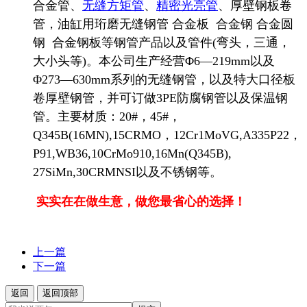
合金管、
无缝方矩管
、
精密光亮管
、厚壁钢板卷
管，油缸用珩磨无缝钢管
合金板
合金钢
合金圆
钢
合金钢板
等钢管产品以及管件
(
弯头，三通，
大小头等
)
。本公司生产经营
Φ6—219mm
以及
Φ273—630mm
系列的无缝钢管，以及特大口径板
卷厚壁钢管，并可订做
3PE
防腐钢管以及保温钢
管。主要材质：
20#
，
45#
，
Q345B(16MN),15CRMO
，
12Cr1MoVG,A335P22
，
P91,WB36,10CrMo910,16Mn(Q345B),
27SiMn,30CRMNSI
以及不锈钢等。
实实在在做生意，做您最省心的选择！
上一篇
下一篇
返回
返回顶部