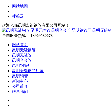
网站地图
|
标签云
欢迎光临昆明宏钜钢管有限公司网站！
全国服务热线：
13969580678
网站首页
昆明无缝钢管
昆明无缝管
昆明合金管
昆明钢管厂
昆明无缝钢管厂家
昆明钢管
新闻中心
公司简介
联系我们