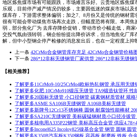
地区炼焦煤市场有可能跟跌，市场难言乐好。云贵地区炼焦煤
乐观，目前停产减产情况仍较多，主要因低迷的煤炭市场以及低
煤库存，下游需求整体偏弱；加之7、8月份又是传统的钢材需
很有可能会带动煤焦市场再次走跌，但幅度恐将有限。本周焦炭
弱，部分焦化厂为 去库存降价促销，带动市价小幅走低，商家
交投气氛由强转弱，钢企纷纷提出降价诉求，但当地焦化厂库
解，但中小型钢企停产检修的消息发出后，也在一定程度上抑制了
上一条
42CrMo合金钢管库存充足 42CrMo合金钢管价格
下一条
286*12非标无缝钢管厂家供货 286*12非标无缝
【相关推荐】
了解更多
11CrMo9-10/25CrMo4欧标热轧钢管 承压用无
了解更多
化肥 10CrMo910锻压无缝管 TA9锻造钛管环 
了解更多
20国标无缝管 小口径钢管 碳素钢材质管材 规格
了解更多
ASME SA106B无缝钢管 A106B美标无缝管
了解更多
新牌号12Cr13不锈钢棒 圆钢 耐腐蚀性能棒材 2
了解更多
SA210C无缝钢管 美标碳锰钢材质小口径冷拔管 
了解更多
核电用A335P22钢管 美标高压合金管 供应4.78×4
了解更多
Inconel625 Incoloy825镍基合金管 钢管 圆钢
了解更多
K350B汽车板K350钢板 容器板 耐磨板 铁板 合