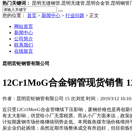
热门关键词：
昆明无缝钢管,昆明无缝管,昆明合金管,昆明钢管
您的位置：
首页
>
新闻中心
>
行业问题
> 正文
网站首页
新闻中心
公司简介
联系我们
在线留言
昆明宏钜钢管有限公司
12Cr1MoG合金钢管现货销售 
作者：昆明宏钜钢管有限公司
15
次浏览
时间：2019/3/12 16:10:
近日受12Cr1MovG合金管继续下压影响，废钢价格也是再
有太大影响，供货给小厂无需税票。而从小厂方面来说，政策
计短期废钢市场价格继续弱势走低。本周炼焦煤市场价格维持平
炭企业仍处困境；虽然近期市场整体成交有所趋好，但目前炼