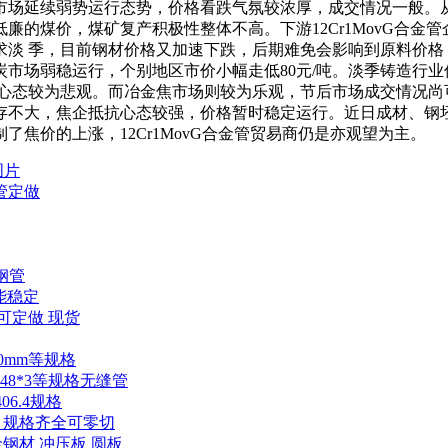
市场延续弱势运行态势，价格看跌气氛较浓厚，成交情况一般。从
廉的煤价，煤矿复产积极性整体不高。下游12Cr1MovG合金
求淡 季，目前钢材价格又加速下跌，后期难免会影响到原料价
市场弱稳运行，个别地区市价小幅走低80元/吨。淡季铸造行
心态较为悲观。而冶金焦市场则较为乐观，节后市场成交情况尚
存不大，焦企抵抗心态较强，价格暂时稳定运行。近日成材、钢坯
焦价的上涨，12Cr1MovG合金管贸易商仍是亦观望为主。
图片
钢管定做
缝钢管
性能稳定
可定做 现货
00mm等规格
48*3等规格无缝管
06.4规格
 圆管 规格齐全可零切
金钢材 冲压板 圆板