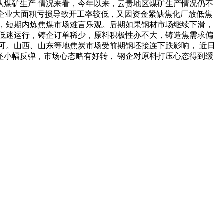
煤矿生产 情况来看，今年以来，云贵地区煤矿生产情况仍不
管企业大面积亏损导致开工率较低，又因资金紧缺焦化厂放低焦
格，短期内炼焦煤市场难言乐观。后期如果钢材市场继续下滑，
业低迷运行，铸企订单稀少，原料积极性亦不大，铸造焦需求偏
可。山西、山东等地焦炭市场受前期钢坯接连下跌影响， 近日
小幅反弹，市场心态略有好转， 钢企对原料打压心态得到缓